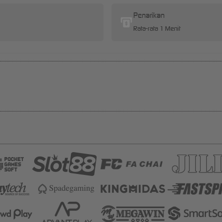
Penarikan
Rata-rata 1 Menit