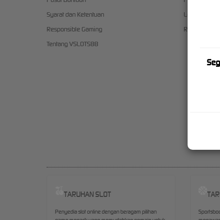
Syarat dan Ketentuan
Loyalty
Responsible Gaming
Referral
Tentang VSLOTS88
Seg
TARUHAN SLOT
TAR
Penyedia slot online dengan beragam pilihan
Sportsboo