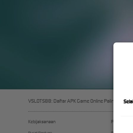
yogi2****7
IDR
3,124,200.00
Gates of Olympus 1000
h****i
IDR
2,823,360.00
Sugar Rush 1000
jh****r
IDR
2,652,000.00
Sugar Rush Super Scatter
yogi2****7
IDR
2,629,500.00
Gates of Olympus 1000
derry****0
IDR
2,545,600.00
Wild West Gold
VSLOTS88: Daftar APK Game Online Paling Lengka
Sela
Kebijaksanaan
Platform
Pusat Bantuan
Promosi