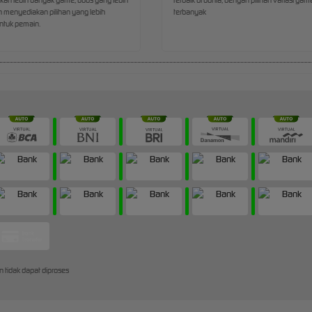
an lebih banyak game, odds yang lebih
terbaik di dunia, dengan pilihan variasi gam
an menyediakan pilihan yang lebih
terbanyak
ntuk pemain.
 tidak dapat diproses