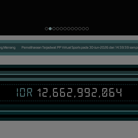
ang
Pemeliharaan Terjadwal: PP Virtual Sports pada 30-Jun-2026 dari 14.59.59 sampai 30-Se
IDR
12,662,992,064