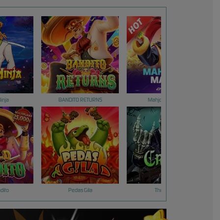
inja
BANDITO RETURNS
Mahjong Magic
dito
Pedas Gila
The Crypt