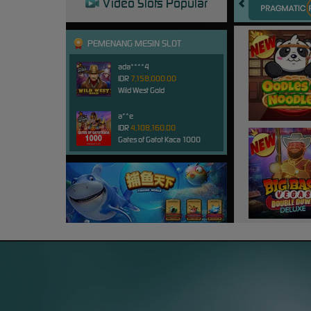
Video Slots Popular
PEMENANG MESIN SLOT
ada****4
IDR
7,158,000.00
Wild West Gold
a**e
IDR
4,108,160.00
Gates of Gatot Kaca 1000
kasihka****9
IDR
3,777,200.00
Gates of Olympus 1000
yogi2****7
IDR
3,579,000.00
Gates of Olympus 1000
yogi2****7
IDR
3,244,000.00
Gates of Olympus 1000