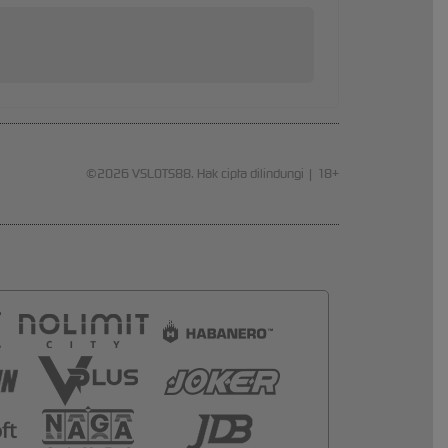
©2026 VSLOTS88. Hak cipta dilindungi | 18+