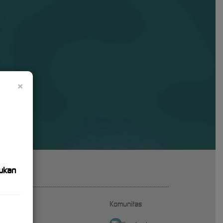
×
Pindai kode
untuk Und
Android A
kukan
Komunitas